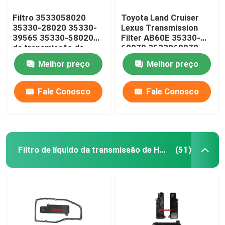
Filtro 3533058020
Toyota Land Cruiser
35330-28020 35330-
Lexus Transmission
39565 35330-58020
Filter AB60E 35330-
da transmissão de
60070 3533060070
K114 K115 Toyota
Melhor preço
Melhor preço
Fale Conosco
Fale Conosco
Filtro de líquido da transmissão de Honda
(51)