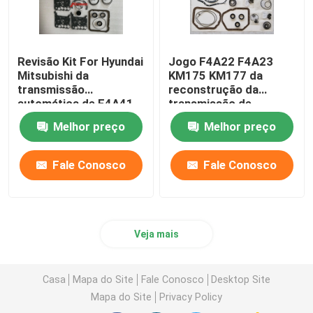
Revisão Kit For Hyundai
Jogo F4A22 F4A23
Mitsubishi da
KM175 KM177 da
transmissão
reconstrução da
automática de F4A41
transmissão de
F4A42 F4A4B
Hyundai do espaço de
Melhor preço
Melhor preço
Mitsubishi
Fale Conosco
Fale Conosco
Veja mais
Casa
Mapa do Site
Fale Conosco
Desktop Site
Mapa do Site
Privacy Policy