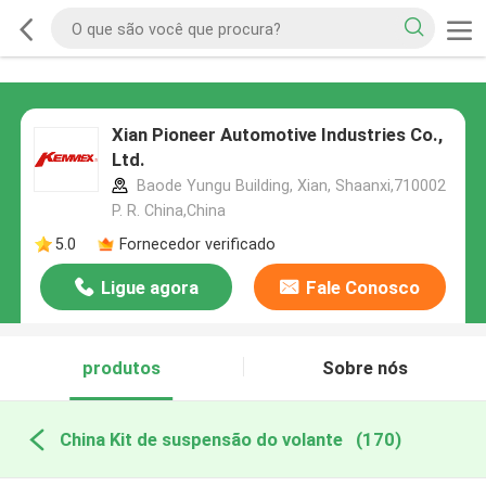
Xian Pioneer Automotive Industries Co.,
Ltd.
Baode Yungu Building, Xian, Shaanxi,710002
P. R. China,China
5.0
Fornecedor verificado
Ligue agora
Fale Conosco
produtos
Sobre nós
China Kit de suspensão do volante
(170)