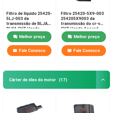
Filtro de líquido 25420-
Filtro 25420-5X9-003
5LJ-003 da
254205X9003 da
transmissão de BLJA
transmissão do cr-v
BLKA CVT Honda
CVT Honda Accord
254205LJ003
Melhor preço
Melhor preço
Fale Conosco
Fale Conosco
Cárter de óleo do motor
(17)