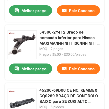
Melhor preço
Fale Conosco
54500-2Y412 Braço de
comando inferior para Nissan
MAXIMA/INFINITI I30/INFINITI
I35 da KEMMEX
MOQ：2 peças
Preço：$5.00 - $30.00/pieces
Melhor preço
Fale Conosco
Casa
45200-69D00 OE NO. KEMMEX
Produtos
CQ0289 BRAÇO DE CONTROLO
BAIXO para SUZUKI ALTO
CA71A 2005- Ano
Sobre nós
MOQ：5 pieces