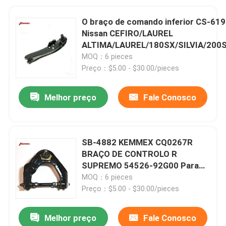
O braço de comando inferior CS-619
Nissan CEFIRO/LAUREL
ALTIMA/LAUREL/180SX/SILVIA/200
MOQ：6 pieces
Preço：$5.00 - $30.00/pieces
Melhor preço
Fale Conosco
SB-4882 KEMMEX CQ0267R
BRAÇO DE CONTROLO R
SUPREMO 54526-92G00 Para
Nissan PICK UP 2WD 54526-
MOQ：6 pieces
92G00
Preço：$5.00 - $30.00/pieces
Melhor preço
Fale Conosco