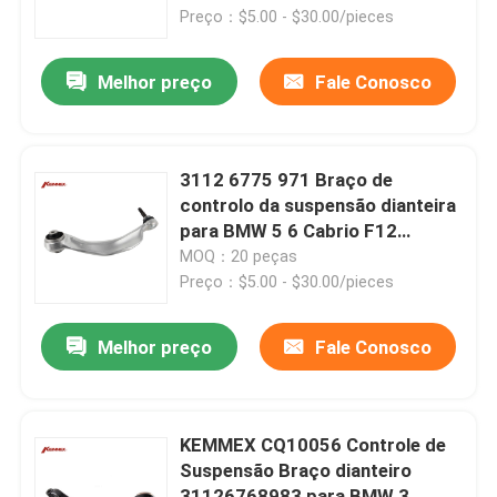
Preço：$5.00 - $30.00/pieces
Excursão da fábrica
Melhor preço
Fale Conosco
Controle da qualidade
3112 6775 971 Braço de
Contacte-nos
controlo da suspensão dianteira
para BMW 5 6 Cabrio F12
Comprimento 256 mm
MOQ：20 peças
Notícia
Preço：$5.00 - $30.00/pieces
Filtro da transmissão automática
Melhor preço
Fale Conosco
Filtro da transmissão de Toyota
KEMMEX CQ10056 Controle de
Suspensão Braço dianteiro
Filtro de líquido da transmissão de Honda
31126768983 para BMW 3