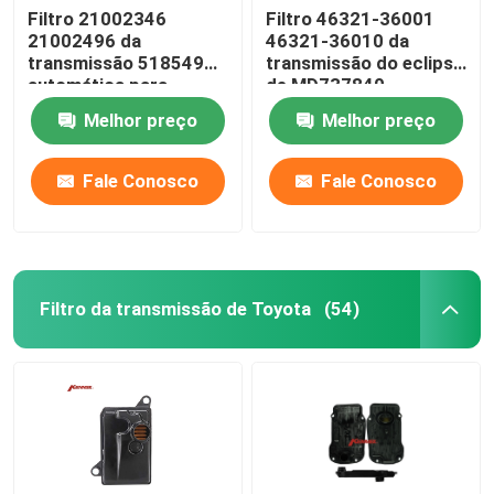
Filtro 21002346
Filtro 46321-36001
21002496 da
46321-36010 da
Kit de suspensão do volante
transmissão 518549
transmissão do eclipse
automática para
de MD737840
Saturn TAAT
MD673110 Mitsubishi
Peças sobressalentes de motores
Melhor preço
Melhor preço
Fale Conosco
Fale Conosco
peças sobresselentes do carro
Filtro da transmissão de Toyota
(54)