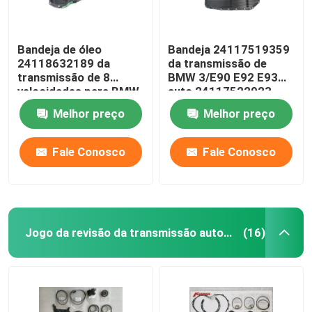
Bandeja de óleo
Bandeja 24117519359
24118632189 da
da transmissão de
transmissão de 8
BMW 3/E90 E92 E93
velocidades para BMW
auto 24117522923
1seris F20 3seris F30
24152333903
Melhor preço
Melhor preço
F80
Fale Conosco
Fale Conosco
Jogo da revisão da transmissão automática
(16)