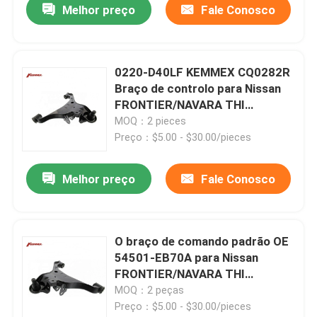
Melhor preço
Fale Conosco
0220-D40LF KEMMEX CQ0282R
Braço de controlo para Nissan
FRONTIER/NAVARA THI
MAKE/NP300 NAVARA
MOQ：2 pieces
Preço：$5.00 - $30.00/pieces
Melhor preço
Fale Conosco
O braço de comando padrão OE
54501-EB70A para Nissan
FRONTIER/NAVARA THI
MAKE/NP300 NAVARA
MOQ：2 peças
Preço：$5.00 - $30.00/pieces