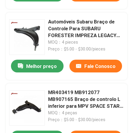
Automóveis Subaru Braço de
Controle Para SUBARU
FORESTER IMPREZA LEGACY
20200-AA200 CQ0293R
MOQ：4 pieces
Preço：$5.00 - $30.00/pieces
Melhor preço
Fale Conosco
MR403419 MB912077
MB907165 Braço de controlo L
inferior para MPV SPACE STAR
da MITSUBISHI DG A
MOQ：4 peças
Preço：$5.00 - $30.00/pieces