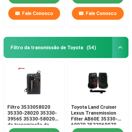
Fale Conosco
Fale Conosco
Filtro da transmissão de Toyota
(54)
Casa
Filtro 3533058020
Toyota Land Cruiser
Quem Somos
35330-28020 35330-
Lexus Transmission
39565 35330-58020
Filter AB60E 35330-
da transmissão de
60070 3533060070
Contatos
K114 K115 Toyota