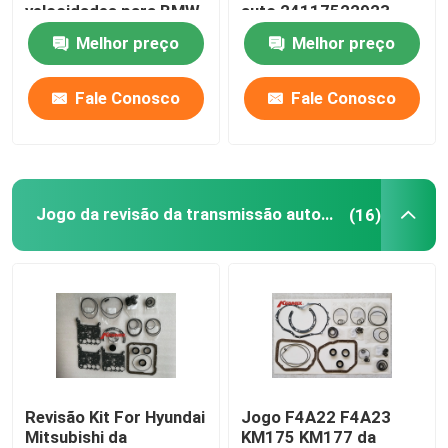
velocidades para BMW
auto 24117522923
1seris F20 3seris F30
24152333903
Melhor preço
Melhor preço
Peças para automóveis da VW
F80
Fale Conosco
Fale Conosco
Cobertura da válvula do motor
Tanque de expansão do carro
Jogo da revisão da transmissão automática
(16)
Peças sobressalentes de transmissão
Kit de suspensão do volante
Peças sobressalentes de motores
Revisão Kit For Hyundai
Jogo F4A22 F4A23
peças sobresselentes do carro
Mitsubishi da
KM175 KM177 da