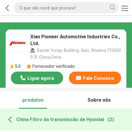
Xian Pioneer Automotive Industries Co.,
Ltd.
Baode Yungu Building, Xian, Shaanxi,710002
P. R. China,China
5.0
Fornecedor verificado
Ligue agora
Fale Conosco
produtos
Sobre nós
China Filtro da transmissão de Hyundai
(2)