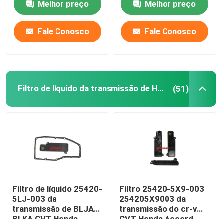
Melhor preço
Melhor preço
Produtos
Fale Conosco
Fale Conosco
Filtro da transmissão automática
Filtro de líquido da transmissão de Honda
(51)
Filtro da transmissão de Toyota
Filtro de líquido da transmissão de Honda
Cárter de óleo do motor
Jogo da revisão da transmissão automática
Filtro de líquido 25420-
Filtro 25420-5X9-003
5LJ-003 da
254205X9003 da
transmissão de BLJA
transmissão do cr-v
Jogos da reconstrução da transmissão automática
BLKA CVT Honda
CVT Honda Accord