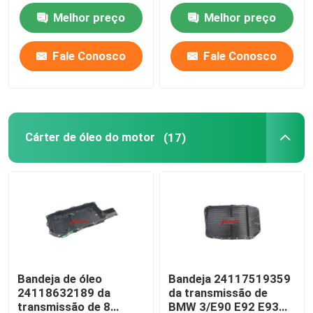
254205LJ003
Melhor preço
Melhor preço
Ford Transmission Filter
Fale Conosco
Fale Conosco
Nissan Transmission Filter
Filtro da transmissão de Mazda
Cárter de óleo do motor
(17)
Filtro da transmissão de Hyundai
GAXETA DA BANDEJA DE ÓLEO
Jogo da fricção da transmissão automática
Bandeja de óleo
Bandeja 24117519359
24118632189 da
da transmissão de
Tanque de expansão do líquido de arrefecimento do 
transmissão de 8
BMW 3/E90 E92 E93