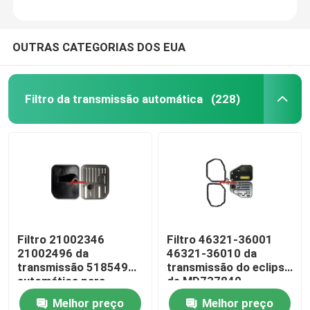
OUTRAS CATEGORIAS DOS EUA
Filtro da transmissão automática
(228)
Filtro 21002346
Filtro 46321-36001
21002496 da
46321-36010 da
transmissão 518549
transmissão do eclipse
automática para
de MD737840
Saturn TAAT
MD673110 Mitsubishi
Melhor preço
Melhor preço