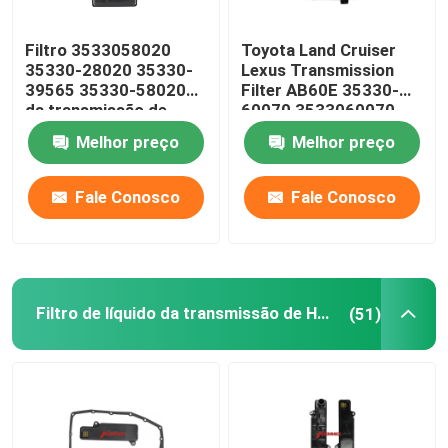
Kit de suspensão do volante
Filtro 3533058020
Toyota Land Cruiser
35330-28020 35330-
Lexus Transmission
39565 35330-58020
Filter AB60E 35330-
Peças sobressalentes de motores
da transmissão de
60070 3533060070
K114 K115 Toyota
Melhor preço
Melhor preço
peças sobresselentes do carro
Fale Conosco
Fale Conosco
Filtro de líquido da transmissão de Honda
(51)