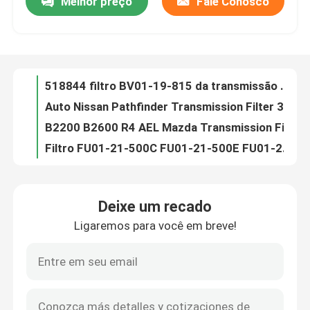
Melhor preço
Fale Conosco
518844 filtro BV01-19-815 da transmissão de B2600 E4N71B Mazda para carros
Auto Nissan Pathfinder Transmission Filter 31728-51X05 31728-X0900 BT40-19-815A
Excursão da fábrica
B2200 B2600 R4 AEL Mazda Transmission Filter Automatic BV50-19-815
Filtro FU01-21-500C FU01-21-500E FU01-21-500F da transmissão de 4EAT-G G4A-HL Mazda 626
Controle da qualidade
Filtro E92Z-7A098-AA FU31-21-500 FU3A-21-500 da transmissão Mx-6 automática de Mazda 626
Filtro F32Z-7A098-A F32Z-7A098-AA FU9A-21-500 da transmissão de Mazda dos milênio
Contacte-nos
323 filtro F0JY-7A098-A FU50-21-500A da transmissão de 4EAT-G G4AEL G4AHL Mazda
FN4A-EL Mazda 5 filtro FN01-21-500 XS4Z-7A098-AB XS4Z-7A098-AC de 6 transmissões
Filtro 6E5Z-7B155-A 8E5Z-7B155-A FNC1-21-500 da transmissão de FN4AEL J39A Mazda Cx-7
Notícia
518740 filtro automático FW6A-EL FZ01-21-500 da transmissão de Mazda CX 5
Deixe um recado
A transmissão automática de Mazda 2 filtra FZ11-21-500 Mazda 3 CX-5 EW6A-EL CW6A-EL
Filtro da transmissão automática
Ligaremos para você em breve!
Filtro FU61-21-500B KEMMEX 518944 da transmissão de Cx-3 F4A-EL 4EAT-F Mazda
Filtro FW01-21-500 KFW01-21-500 da transmissão de F4A-EL 4EAT-F Mazda
Filtro da transmissão de Toyota
Filtro 941140860 da transmissão de JATCO F10 F3A Mazda 94140860 FT01-19-815 FT0119815
Filtro E7GZ-7A098-A FT21-19-815C FT21-19-815D da transmissão de F3A KF100 ATX Mazda
Filtro de líquido da transmissão de Honda