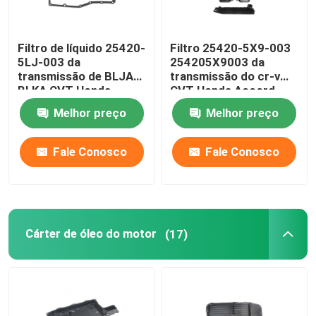
Filtro de líquido 25420-
Filtro 25420-5X9-003
5LJ-003 da
254205X9003 da
transmissão de BLJA
transmissão do cr-v
BLKA CVT Honda
CVT Honda Accord
254205LJ003
Melhor preço
Melhor preço
Fale Conosco
Fale Conosco
Cárter de óleo do motor
(17)