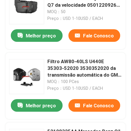
Q7 da velocidade 0501220926C
Audi S4 S4 S5
MOQ：50
Preço：USD 1-10USD / EACH
Melhor preço
Fale Conosco
Filtro AW80-40LS U440E
35303-52020 3530352020 da
transmissão automática do GM
Toyota
MOQ：100 PCes
Preço：USD 1-10USD / EACH
Melhor preço
Fale Conosco