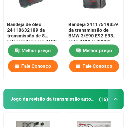
Bandeja de óleo
Bandeja 24117519359
24118632189 da
da transmissão de
transmissão de 8
BMW 3/E90 E92 E93
velocidades para BMW
auto 24117522923
1seris F20 3seris F30
24152333903
Melhor preço
Melhor preço
F80
Fale Conosco
Fale Conosco
Jogo da revisão da transmissão automática
(16)