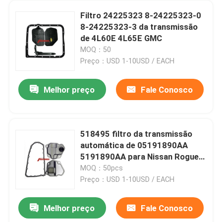
Filtro 24225323 8-24225323-0
8-24225323-3 da transmissão
de 4L60E 4L65E GMC
MOQ：50
Preço：USD 1-10USD / EACH
Melhor preço
Fale Conosco
518495 filtro da transmissão
automática de 05191890AA
5191890AA para Nissan Rogue
RE0F10A /D JF016E JF011E
MOQ：50pcs
Preço：USD 1-10USD / EACH
Melhor preço
Fale Conosco