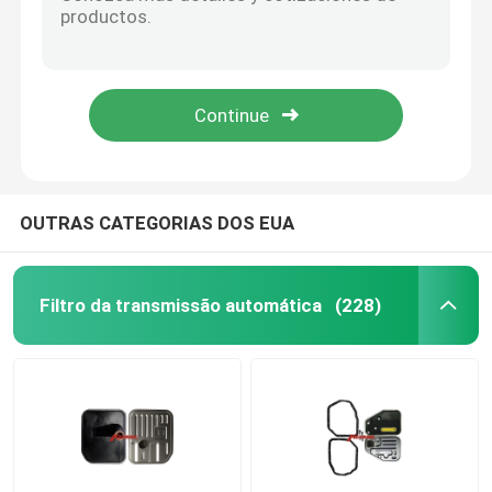
518592 filtro E9BZ-7A098-A E9BZ-7A098-AA 26570-72C00 da transmissão de F3A KF100 ATX Mazda
5180037 filtro da transmissão automática de SG1083 JT490 para TOYOTA 35303-BZ010 35303-B1020 35303BZ010 35303B1020
Cárter de óleo do motor
Filtro 46321-22731 518932 da transmissão de A4BF3 A4AF-1 Hyundai Elantra
518905 filtro da transmissão automática de MR336180 MR567673 para Mitsubishi Pajero mini V4A11 V4A12
Jogo da revisão da transmissão automática
filtro da transmissão 518894 45611-02700 automática para Hyundai Atos JF402E JF405E
Jogos da reconstrução da transmissão automática
OUTRAS CATEGORIAS DOS EUA
Ford Transmission Filter
Filtro da transmissão automática
(228)
Nissan Transmission Filter
Filtro da transmissão de Mazda
Filtro da transmissão de Hyundai