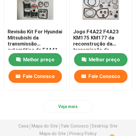
Revisão Kit For Hyundai
Jogo F4A22 F4A23
Mitsubishi da
KM175 KM177 da
transmissão
reconstrução da
automática de F4A41
transmissão de
F4A42 F4A4B
Hyundai do espaço de
Melhor preço
Melhor preço
Mitsubishi
Fale Conosco
Fale Conosco
Veja mais
Casa
Mapa do Site
Fale Conosco
Desktop Site
Mapa do Site
Privacy Policy