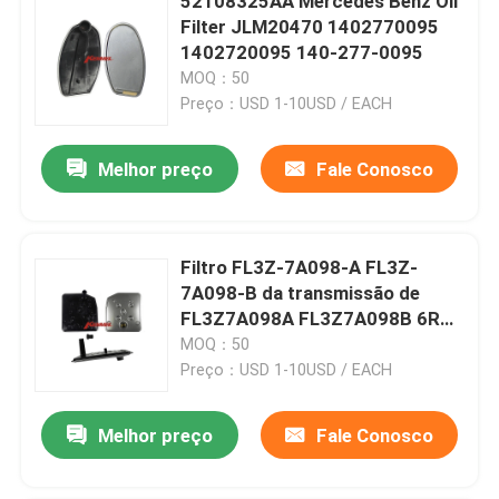
52108325AA Mercedes Benz Oil
Filter JLM20470 1402770095
1402720095 140-277-0095
MOQ：50
Preço：USD 1-10USD / EACH
Melhor preço
Fale Conosco
Filtro FL3Z-7A098-A FL3Z-
7A098-B da transmissão de
FL3Z7A098A FL3Z7A098B 6R80
Ford F150
MOQ：50
Preço：USD 1-10USD / EACH
Melhor preço
Fale Conosco