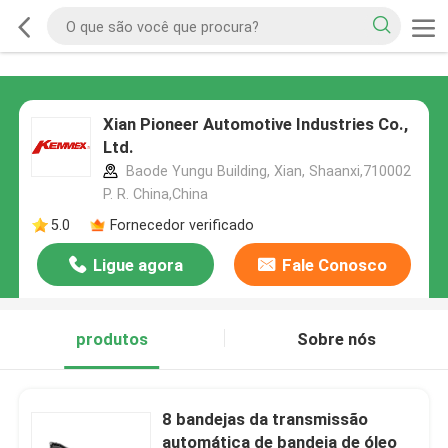
Xian Pioneer Automotive Industries Co.,
Ltd.
Baode Yungu Building, Xian, Shaanxi,710002
P. R. China,China
5.0
Fornecedor verificado
Ligue agora
Fale Conosco
produtos
Sobre nós
8 bandejas da transmissão
automática de bandeja de óleo