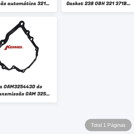
ão automática 321
Gasket 238 0BH 321 371B
21370
0BH321371B
ta 0AM325443D do
ransmissão 0AM 325
omática
Total 1 Páginas