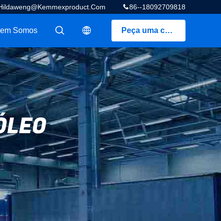
Hildaweng@kemmexproduct.com
86--18092709818
em Somos
Peça uma cotação
描述
描述
ÓLEO