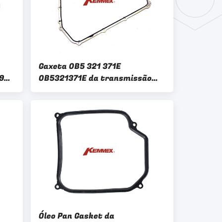
Gaxeta 0B5 321 371E
9
0B5321371E da transmissão
3
239 automática
Óleo Pan Gasket da