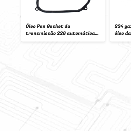
Óleo Pan Gasket da
234 ga
ha da
transmissão 228 automática
óleo d
 CVT
095.321.371 095321371
443D 
l