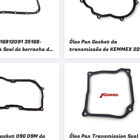
16812091 35168-
Óleo Pan Gasket da
k Seal de borracha da
transmissão de KEMMEX 22
são de 24203590 CVT
01M 095.321.493 09532149
Gasket 09G 09M da
Óleo Pan Transmission Seal