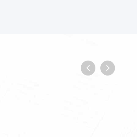
.
prev
next