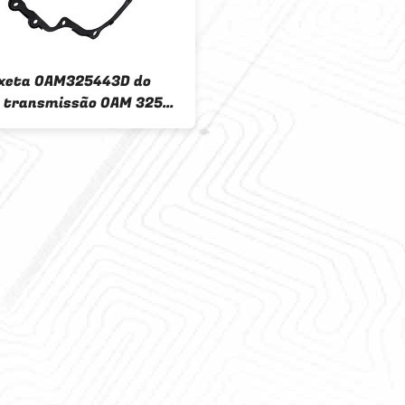
xeta 0AM325443D do
a transmissão 0AM 325
automática