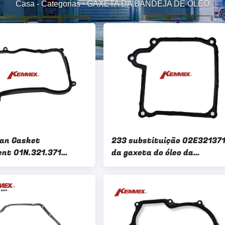
Casa
-
Categorias
-
GAXETA DA BANDEJA DE ÓLEO
Pan Gasket
233 substituição 02E32137
nt 01N.321.371
da gaxeta do óleo da
 da transmissão 01N
transmissão 02E 321 371E