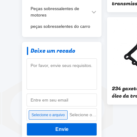
transmiss
Peças sobressalentes de
370 09G3
motores
peças sobresselentes do carro
Deixe um recado
234 gaxe
óleo da t
443D aut
Selecione o arquivo
Selecione o arquivo
Envie