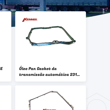
1E
Óleo Pan Gasket da
transmissão automática 231
09G 321 370 09G321370