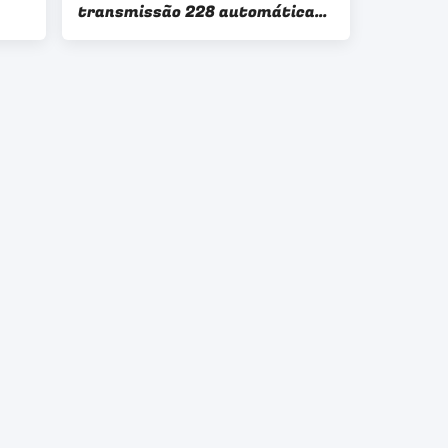
transmissão 228 automática
095.321.371 095321371