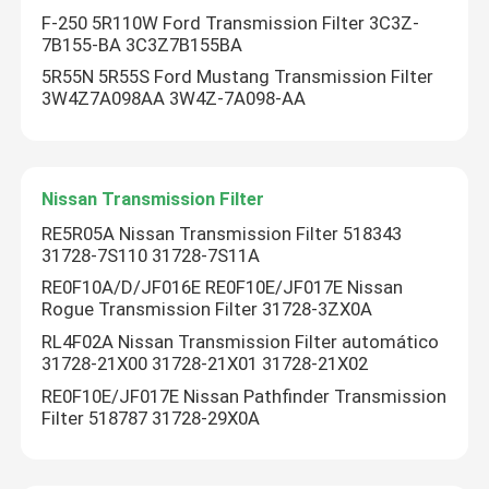
F-250 5R110W Ford Transmission Filter 3C3Z-
7B155-BA 3C3Z7B155BA
Excursão da fábrica
5R55N 5R55S Ford Mustang Transmission Filter
3W4Z7A098AA 3W4Z-7A098-AA
Controle da qualidade
Nissan Transmission Filter
Contacte-nos
RE5R05A Nissan Transmission Filter 518343
31728-7S110 31728-7S11A
Notícia
RE0F10A/D/JF016E RE0F10E/JF017E Nissan
Rogue Transmission Filter 31728-3ZX0A
Filtro da transmissão automática
RL4F02A Nissan Transmission Filter automático
31728-21X00 31728-21X01 31728-21X02
RE0F10E/JF017E Nissan Pathfinder Transmission
Filtro da transmissão de Toyota
Filter 518787 31728-29X0A
Filtro de líquido da transmissão de Honda