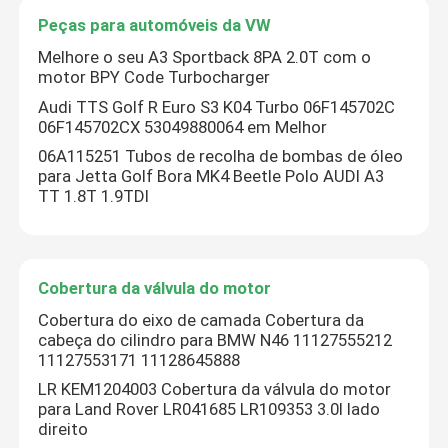
Peças para automóveis da VW
Melhore o seu A3 Sportback 8PA 2.0T com o
motor BPY Code Turbocharger
Audi TTS Golf R Euro S3 K04 Turbo 06F145702C
06F145702CX 53049880064 em Melhor
06A115251 Tubos de recolha de bombas de óleo
para Jetta Golf Bora MK4 Beetle Polo AUDI A3
TT 1.8T 1.9TDI
Cobertura da válvula do motor
Cobertura do eixo de camada Cobertura da
cabeça do cilindro para BMW N46 11127555212
11127553171 11128645888
LR KEM1204003 Cobertura da válvula do motor
para Land Rover LR041685 LR109353 3.0l lado
direito