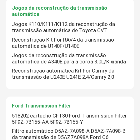
Jogos da reconstrução da transmissão
automática
Jogos K110/K111/K112 da reconstrução da
transmissão automática de Toyota CVT
Reconstrução Kit For RAV4 da transmissão
automática de U140F/U140E
Jogos da reconstrução da transmissão
automática de A340E para a coroa 3.0L/Kixianda
Reconstrução automática Kit For Camry da
transmissão de U240E U241E 2,4/Camry 2,0
Casa
Ford Transmission Filter
518202 cartucho CFT30 Ford Transmission Filter
Produtos
5F9Z-7B155-AA 5F9Z-7B155-Y
Filtro automático D5AZ-7A098-A D5AZ-7A098-B
da transmissão de D5AZ7A098A Ford C6
Sobre nós