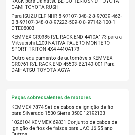
RACK para Daihatsu BE-GO TERIOSKID TOYOTA
CAMI TOYOTA RUSH
Para ISUZU ELF NHR 8-97107-348-2 8-97039-462-
0 8-97107-348-0 8-97222-509-0 8-97142-100-1
CTE08003
KEMMEX CR0385 R/L RACK END 4410A173 para a
Mitsubishi L200 NATIVA PAJERO MONTERO
SPORT TRITON 4X4 4410A173
Outro equipamento de automóveis KEMMEX
CR0761 R/L RACK END 45503-BZ140-001 Para
DAIHATSU TOYOTA AGYA
Submeter
Peças sobressalentes de motores
KEMMEX 7874 Set de cabos de ignição de fio
para Silverado 1500 Sierra 3500 12192133
1026104 KEMMEX 69831 Conjunto de cabos de
ignição de fios de faísca para JAC J6 S5 ano
Outros