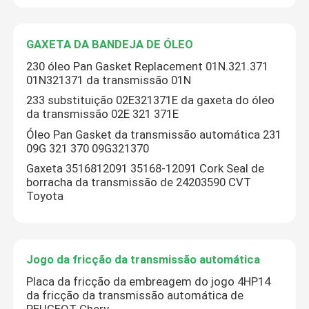
GAXETA DA BANDEJA DE ÓLEO
GAXETA DA BANDEJA DE ÓLEO
230 óleo Pan Gasket Replacement 01N.321.371
Jogo da fricção da transmissão automática
01N321371 da transmissão 01N
233 substituição 02E321371E da gaxeta do óleo
da transmissão 02E 321 371E
Tanque de expansão do líquido de arrefecimento do 
Óleo Pan Gasket da transmissão automática 231
09G 321 370 09G321370
Peças para automóveis da VW
Gaxeta 3516812091 35168-12091 Cork Seal de
borracha da transmissão de 24203590 CVT
Toyota
Cobertura da válvula do motor
Tanque de expansão do carro
Jogo da fricção da transmissão automática
Placa da fricção da embreagem do jogo 4HP14
Peças sobressalentes de transmissão
da fricção da transmissão automática de
PEUGEOT Chery