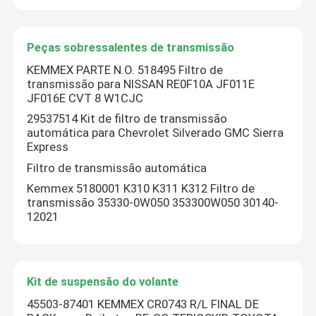
Peças sobressalentes de transmissão
KEMMEX PARTE N.O. 518495 Filtro de
transmissão para NISSAN RE0F10A JF011E
JF016E CVT 8 W1CJC
29537514 Kit de filtro de transmissão
automática para Chevrolet Silverado GMC Sierra
Express
Filtro de transmissão automática
Kemmex 5180001 K310 K311 K312 Filtro de
transmissão 35330-0W050 353300W050 30140-
12021
Deixe um recado
Kit de suspensão do volante
Ligaremos para você em breve!
45503-87401 KEMMEX CR0743 R/L FINAL DE