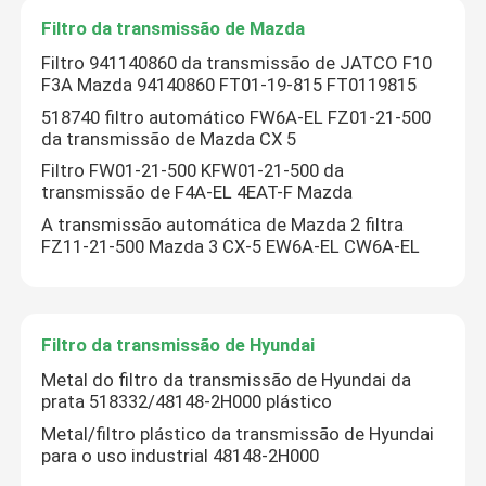
Filtro da transmissão de Mazda
Cárter de óleo do motor
Filtro 941140860 da transmissão de JATCO F10
F3A Mazda 94140860 FT01-19-815 FT0119815
518740 filtro automático FW6A-EL FZ01-21-500
Jogo da revisão da transmissão automática
da transmissão de Mazda CX 5
Filtro FW01-21-500 KFW01-21-500 da
transmissão de F4A-EL 4EAT-F Mazda
Jogos da reconstrução da transmissão automática
A transmissão automática de Mazda 2 filtra
FZ11-21-500 Mazda 3 CX-5 EW6A-EL CW6A-EL
Ford Transmission Filter
Nissan Transmission Filter
Filtro da transmissão de Hyundai
Metal do filtro da transmissão de Hyundai da
Filtro da transmissão de Mazda
prata 518332/48148-2H000 plástico
Metal/filtro plástico da transmissão de Hyundai
para o uso industrial 48148-2H000
Filtro da transmissão de Hyundai