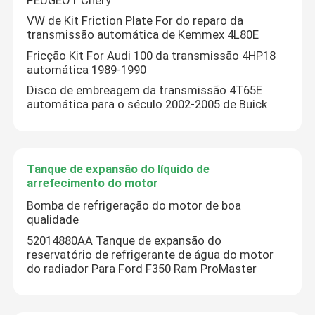
VW de Kit Friction Plate For do reparo da
Kit de suspensão do volante
transmissão automática de Kemmex 4L80E
Fricção Kit For Audi 100 da transmissão 4HP18
automática 1989-1990
Peças sobressalentes de motores
Disco de embreagem da transmissão 4T65E
automática para o século 2002-2005 de Buick
peças sobresselentes do carro
Tanque de expansão do líquido de
arrefecimento do motor
Bomba de refrigeração do motor de boa
qualidade
52014880AA Tanque de expansão do
reservatório de refrigerante de água do motor
do radiador Para Ford F350 Ram ProMaster