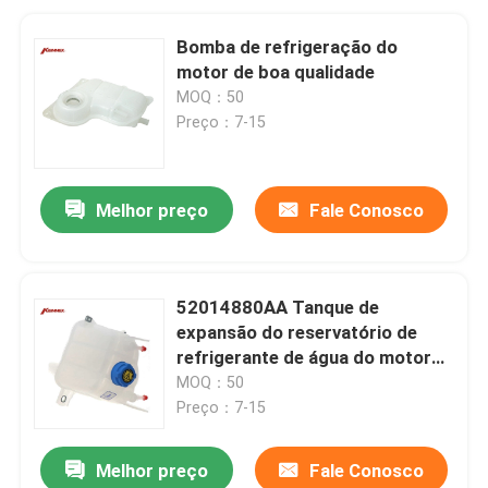
Bomba de refrigeração do
motor de boa qualidade
MOQ：50
Preço：7-15
Melhor preço
Fale Conosco
52014880AA Tanque de
expansão do reservatório de
refrigerante de água do motor
do radiador Para Ford F350 Ram
MOQ：50
ProMaster
Preço：7-15
Melhor preço
Fale Conosco