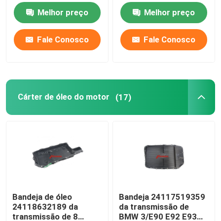
254205LJ003
Melhor preço
Melhor preço
Ford Transmission Filter
Fale Conosco
Fale Conosco
Nissan Transmission Filter
Filtro da transmissão de Mazda
Cárter de óleo do motor
(17)
Filtro da transmissão de Hyundai
GAXETA DA BANDEJA DE ÓLEO
Jogo da fricção da transmissão automática
Bandeja de óleo
Bandeja 24117519359
24118632189 da
da transmissão de
Tanque de expansão do líquido de arrefecimento do 
transmissão de 8
BMW 3/E90 E92 E93