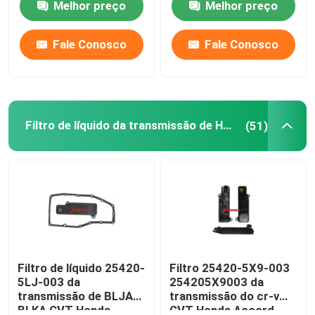
Melhor preço
Melhor preço
Produtos
Fale Conosco
Fale Conosco
Filtro da transmissão automática
Filtro de líquido da transmissão de Honda
(51)
Filtro da transmissão de Toyota
Filtro de líquido da transmissão de Honda
Cárter de óleo do motor
Jogo da revisão da transmissão automática
Filtro de líquido 25420-
Filtro 25420-5X9-003
5LJ-003 da
254205X9003 da
transmissão de BLJA
transmissão do cr-v
Jogos da reconstrução da transmissão automática
BLKA CVT Honda
CVT Honda Accord