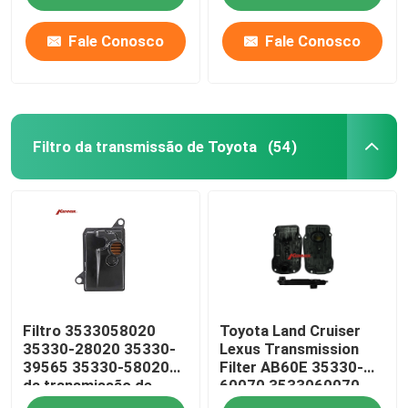
Fale Conosco
Fale Conosco
Filtro da transmissão de Toyota
(54)
Casa
Filtro 3533058020
Toyota Land Cruiser
Quem Somos
35330-28020 35330-
Lexus Transmission
39565 35330-58020
Filter AB60E 35330-
da transmissão de
60070 3533060070
Contatos
K114 K115 Toyota