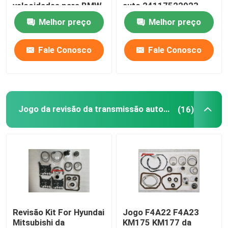
velocidades para BMW
auto 24117522923
1seris F20 3seris F30
24152333903
Melhor preço
Melhor preço
Peças para automóveis da VW
F80
Fale Conosco
Fale Conosco
Cobertura da válvula do motor
Tanque de expansão do carro
Jogo da revisão da transmissão automática
(16)
Peças sobressalentes de transmissão
Kit de suspensão do volante
Peças sobressalentes de motores
Revisão Kit For Hyundai
Jogo F4A22 F4A23
peças sobresselentes do carro
Mitsubishi da
KM175 KM177 da