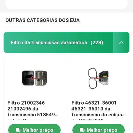
OUTRAS CATEGORIAS DOS EUA
Filtro da transmissão automática
(228)
Filtro 21002346
Filtro 46321-36001
21002496 da
46321-36010 da
transmissão 518549
transmissão do eclipse
automática para
de MD737840
Saturn TAAT
MD673110 Mitsubishi
Melhor preço
Melhor preço