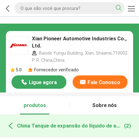
Xian Pioneer Automotive Industries Co.,
Ltd.
Baode Yungu Building, Xian, Shaanxi,710002
P. R. China,China
5.0
Fornecedor verificado
Ligue agora
Fale Conosco
produtos
Sobre nós
China Tanque de expansão do líquido de arrefecimento do motor
(2)