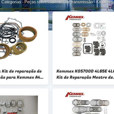
-
Categorias
-
Peças sobressalentes de transmissão
-
Kit de re
 Kit de reparação de
Kemmex K05700D 4L65E 4L
são para Kemmex A4Q
Kit de Reparação Mestre de
 sem pistões
Transmissão para GM Chevr
GMC Oldsmobile 2001-2003