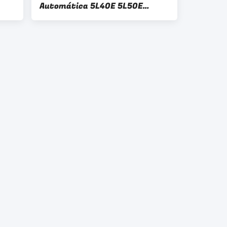
Automática 5L40E 5L50E
Master Repair Kit para BMW
ão
Cadillac 2WD