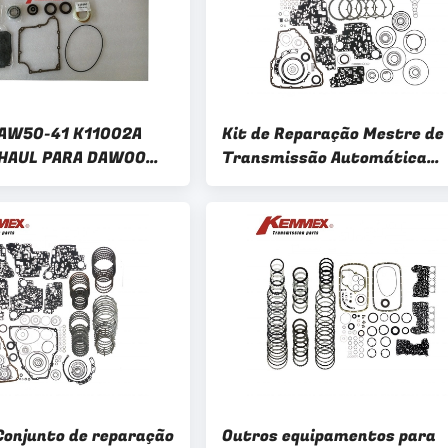
AW50-41 K11002A
Kit de Reparação Mestre de
HAUL PARA DAWOO
Transmissão Automática
rência de
Kemmex para Nissan Altima
são automática
Maxima Quest 2008-2012
onjunto de reparação
Outros equipamentos para