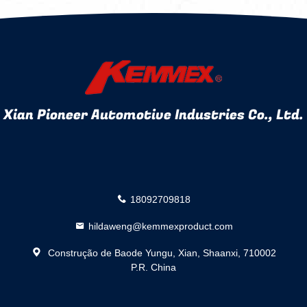
Xian Pioneer Automotive Industries Co., Ltd.
18092709818
hildaweng@kemmexproduct.com
Construção de Baode Yungu, Xian, Shaanxi, 710002
P.R. China