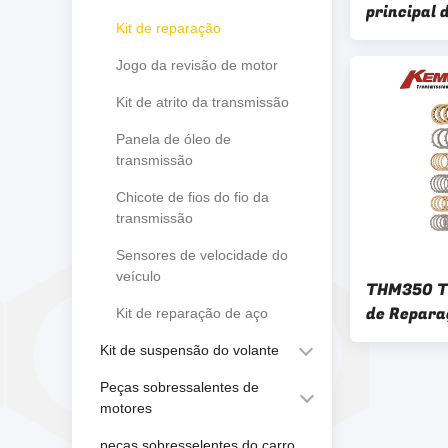
principal
Kit de reparação
Nissan Al
Reference
Jogo da revisão de motor
Kit de atrito da transmissão
Panela de óleo de
transmissão
Chicote de fios do fio da
transmissão
Sensores de velocidade do
veículo
THM350 T
de Repara
Kit de reparação de aço
Transmis
Kit de suspensão do volante
GM Master
Peças sobressalentes de
motores
peças sobresselentes do carro