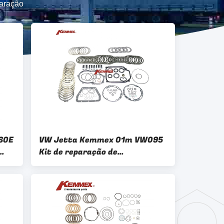
paração
60E
VW Jetta Kemmex 01m VW095
Kit de reparação de
olet
transmissão sem pistão
Referência 10990c