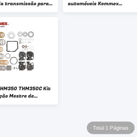
 da transmissão para o
automóveis Kemmex
tima Maxima Quest
Transmissão automática
 NM-18
5L40E 5L50E Kit de reparaç
principal para BMW Cadillac
HM350 THM350C Kit
ção Mestre de
são Automática Para
 Rebuild Kit
Total 1 Páginas