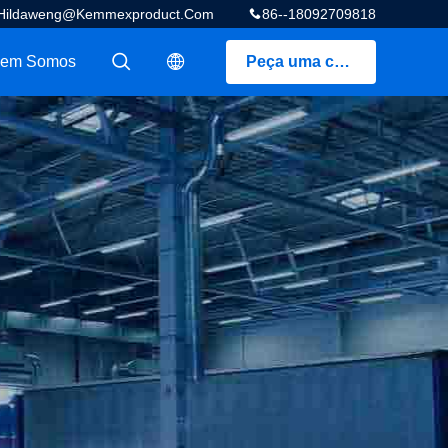
Hildaweng@kemmexproduct.com
86--18092709818
em Somos
Peça uma cotação
描述
描述