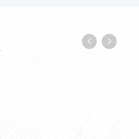
.
prev
next