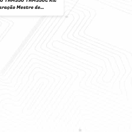
0 THM350 THM350C Kit
aração Mestre de
issão Automática Para
ter Rebuild Kit