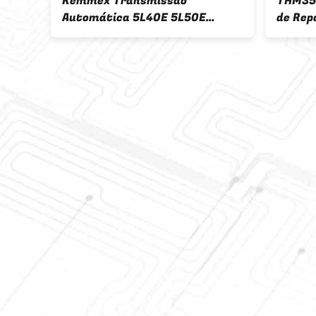
A
Kemmex Transmissão
THM35
OO
Automática 5L40E 5L50E
de Rep
Master Repair Kit para BMW
Transm
Cadillac 2WD
GM Mas
ação
c